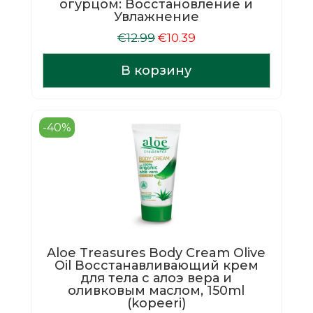
огурцом: Восстановление и
Увлажнение
Первоначальная
Текущая
€
12.99
€
10.39
цена
цена:
составляла
€10.39.
В корзину
€12.99.
-40%
Aloe Treasures Body Cream Olive
Oil Восстанавливающий крем
для тела с алоэ вера и
оливковым маслом, 150ml
(kopeeri)