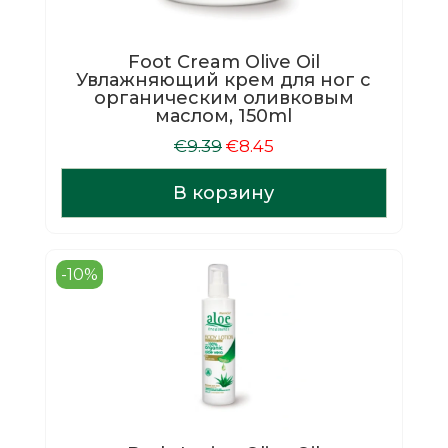
Foot Cream Olive Oil
Увлажняющий крем для ног c
органическим оливковым
маслом, 150ml
Первоначальная
Текущая
€
9.39
€
8.45
цена
цена:
составляла
€8.45.
В корзину
€9.39.
-10%