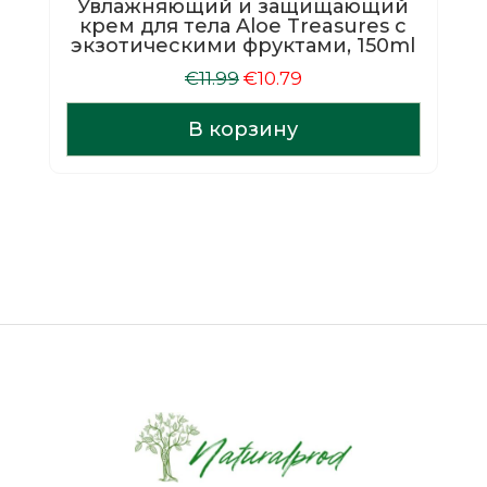
Увлажняющий и защищающий
крем для тела Aloe Treasures с
экзотическими фруктами, 150ml
Первоначальная
Текущая
€
11.99
€
10.79
цена
цена:
составляла
€10.79.
В корзину
€11.99.