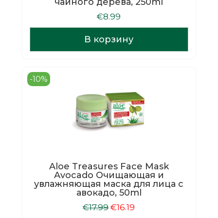
чайного дерева, 250ml
€
8.99
В корзину
-10%
Aloe Treasures Face Mask
Avocado Очищающая и
увлажняющая маска для лица с
авокадо, 50ml
Первоначальная
Текущая
€
17.99
€
16.19