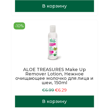
цена
цена:
составляла
€16.19.
В корзину
€17.99.
-10%
ALOE TREASURES Make Up
Remover Lotion, Нежное
очищающее молочко для лица и
шеи, 150ml
Первоначальная
Текущая
€
6.99
€
6.29
цена
цена:
составляла
€6.29.
В корзину
€6.99.