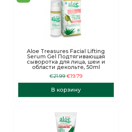
Aloe Treasures Facial Lifting
Serum Gel Подтягивающая
сыворотка для лица, шеи и
области декольте, 50ml
Первоначальная
Текущая
€
21.99
€
19.79
цена
цена:
составляла
€19.79.
В корзину
€21.99.