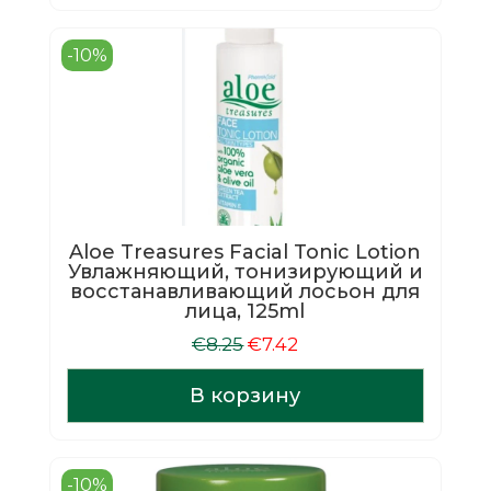
-10%
Aloe Treasures Facial Tonic Lotion
Увлажняющий, тонизирующий и
восстанавливающий лосьон для
лица, 125ml
Первоначальная
Текущая
€
8.25
€
7.42
цена
цена:
составляла
€7.42.
В корзину
€8.25.
-10%