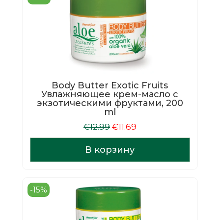
Body Butter Exotic Fruits
Увлажняющее крем-масло с
экзотическими фруктами, 200
ml
Первоначальная
Текущая
€
12.99
€
11.69
цена
цена:
составляла
€11.69.
В корзину
€12.99.
-15%