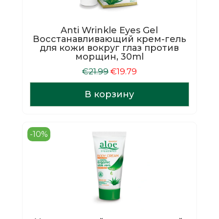
Anti Wrinkle Eyes Gel
Восстанавливающий крем-гель
для кожи вокруг глаз против
морщин, 30ml
Первоначальная
Текущая
€
21.99
€
19.79
цена
цена:
составляла
€19.79.
В корзину
€21.99.
-10%