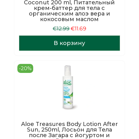
Coconut 200 ml, Питательный
крем-баттер для тела с
органическим алоэ вера и
кокосовым маслом
Первоначальная
Текущая
€
12.99
€
11.69
цена
цена:
составляла
€11.69.
В корзину
€12.99.
-20%
Aloe Treasures Body Lotion After
Sun, 250ml, Лосьон для Тела
после Загара с йогуртом и