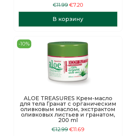
Первоначальная
Текущая
€
11.99
€
7.20
цена
цена:
составляла
€7.20.
В корзину
€11.99.
-10%
ALOE TREASURES Крем-масло
для тела Гранат с органическим
оливковым маслом, экстрактом
оливковых листьев и гранатом,
200 ml
Первоначальная
Текущая
€
12.99
€
11.69