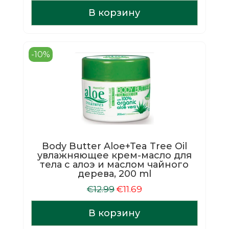
цена
цена:
составляла
€11.69.
В корзину
€12.99.
-10%
Body Butter Aloe+Tea Tree Oil
увлажняющее крем-масло для
тела с алоэ и маслом чайного
дерева, 200 ml
Первоначальная
Текущая
€
12.99
€
11.69
цена
цена:
составляла
€11.69.
В корзину
€12.99.