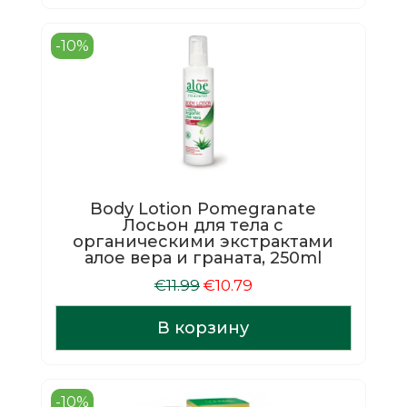
-10%
Body Lotion Pomegranate
Лосьон для тела с
органическими экстрактами
алое вера и граната, 250ml
Первоначальная
Текущая
€
11.99
€
10.79
цена
цена:
составляла
€10.79.
В корзину
€11.99.
-10%