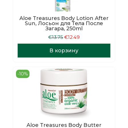
Aloe Treasures Body Lotion After
Sun, Лосьон для Тела После
Загара, 250ml
Первоначальная
Текущая
€
13.75
€
12.49
цена
цена:
составляла
€12.49.
В корзину
€13.75.
-10%
Aloe Treasures Body Butter