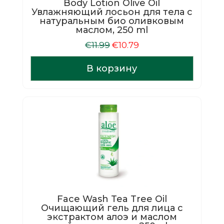
Body Lotion Olive Oil
Увлажняющий лосьон для тела с
натуральным био оливковым
маслом, 250 ml
Первоначальная
Текущая
€
11.99
€
10.79
цена
цена:
составляла
€10.79.
В корзину
€11.99.
Face Wash Tea Tree Oil
Очищающий гель для лица с
экстрактом алоэ и маслом