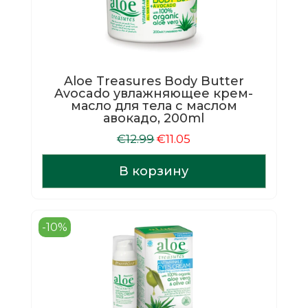
Aloe Treasures Body Butter
Avocado увлажняющее крем-
масло для тела с маслом
авокадо, 200ml
Первоначальная
Текущая
€
12.99
€
11.05
цена
цена:
составляла
€11.05.
В корзину
€12.99.
-10%