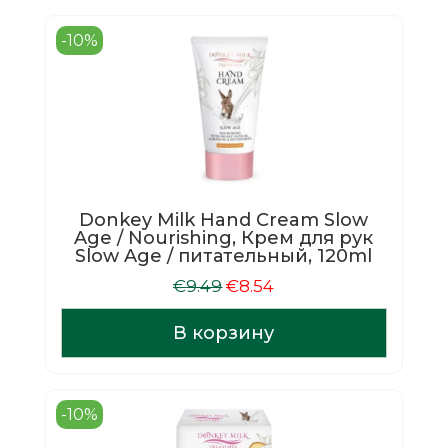
-10%
Donkey Milk Hand Cream Slow
Age / Nourishing, Крем для рук
Slow Age / питательный, 120ml
Первоначальная
Текущая
€
9.49
€
8.54
цена
цена:
составляла
€8.54.
В корзину
€9.49.
-10%