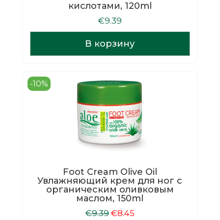
кислотами, 120ml
€
9.39
В корзину
-10%
Foot Cream Olive Oil
Увлажняющий крем для ног c
органическим оливковым
маслом, 150ml
Первоначальная
Текущая
€
9.39
€
8.45