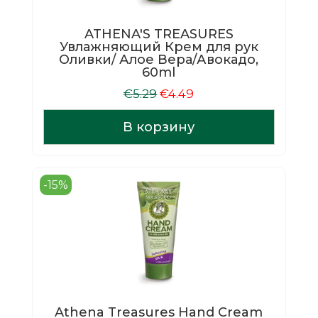
ATHENA'S TREASURES
Увлажняющий Крем для рук
Оливки/ Алое Вера/Авокадо,
60ml
Первоначальная
Текущая
€
5.29
€
4.49
цена
цена:
составляла
€4.49.
В корзину
€5.29.
-15%
Athena Treasures Hand Cream