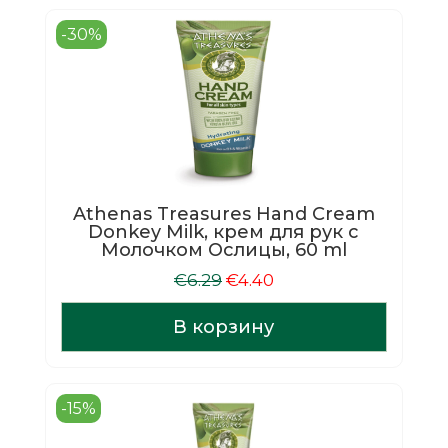
-30%
Athenas Treasures Hand Cream
Donkey Milk, крем для рук с
Молочком Ослицы, 60 ml
Первоначальная
Текущая
€
6.29
€
4.40
цена
цена:
составляла
€4.40.
В корзину
€6.29.
-15%