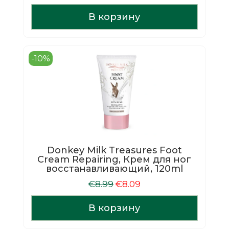
цена
цена:
составляла
€8.45.
В корзину
€9.39.
-10%
Donkey Milk Treasures Foot
Cream Repairing, Крем для ног
восстанавливающий, 120ml
Первоначальная
Текущая
€
8.99
€
8.09
цена
цена:
составляла
€8.09.
В корзину
€8.99.