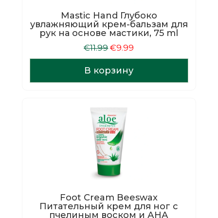
Mastic Hand Глубоко
увлажняющий крем-бальзам для
рук на основе мастики, 75 ml
Первоначальная
Текущая
€
11.99
€
9.99
цена
цена:
составляла
€9.99.
В корзину
€11.99.
Foot Cream Beeswax
Питательный крем для ног с
пчелиным воском и АНА