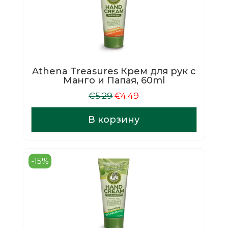
Athena Treasures Крем для рук с
Манго и Папая, 60ml
Первоначальная
Текущая
€
5.29
€
4.49
цена
цена:
составляла
€4.49.
В корзину
€5.29.
-15%