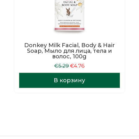
Donkey Milk Facial, Body & Hair
Soap, Мыло для лица, тела и
волос, 100g
Первоначальная
Текущая
€
5.29
€
4.76
цена
цена:
составляла
€4.76.
В корзину
€5.29.