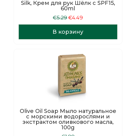
Silk, Крем для рук Шёлк с SPF15,
60ml
Первоначальная
Текущая
€
5.29
€
4.49
цена
цена:
составляла
€4.49.
В корзину
€5.29.
Olive Oil Soap Мыло натуральное
с морскими водорослями и
экстрактом оливкового масла,
100g