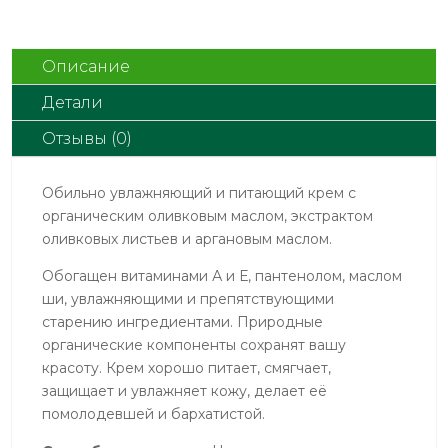
органическим
оливковым
маслом,
Описание
экстрактом
Детали
оливковых
листьев
Отзывы (0)
и
аргановым
Обильно увлажняющий и питающий крем с
маслом,
органическим оливковым маслом, экстрактом
60ml
оливковых листьев и аргановым маслом.
Обогащен витаминами А и Е, пантенолом, маслом
ши, увлажняющими и препятствующими
старению ингредиентами. Природные
органические компоненты сохранят вашу
красоту. Крем хорошо питает, смягчает,
защищает и увлажняет кожу, делает её
помолодевшей и бархатистой.