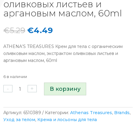
оливковых листьев и
аргановым маслом, 60ml
Первоначальная
Текущая
€
5.29
€
4.49
цена
цена:
составляла
€4.49.
ATHENA’S TREASURES Крем для тела с органическим
€5.29.
оливковым маслом, экстрактом оливковых листьев и
аргановым маслом, 60ml
6 в наличии
Количество
-
+
В корзину
товара
ATHENA'S
TREASURES
Крем
Артикул:
6510389
Категории:
Athenas Treasures
,
Brands
,
для
Уход за телом
,
Крема и лосьоны для тела
тела
с