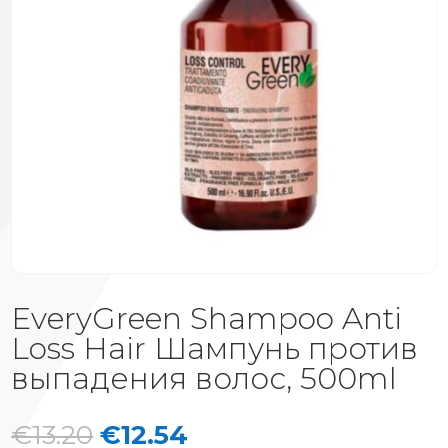
EveryGreen Shampoo Anti
Loss Hair Шампунь против
выпадения волос, 500ml
Первоначальная
Текущая
€
13.20
€
12.54