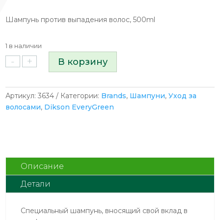
цена
цена:
составляла
€12.54.
Шампунь против выпадения волос, 500ml
€13.20.
1 в наличии
-
+
Количество
В корзину
товара
EveryGreen
Shampoo
Артикул:
3634
Категории:
Brands
,
Шампуни
,
Уход за
Anti
волосами
,
Dikson EveryGreen
Loss
Hair
Шампунь
против
выпадения
Описание
волос,
Детали
500ml
Специальный шампунь, вносящий свой вклад в