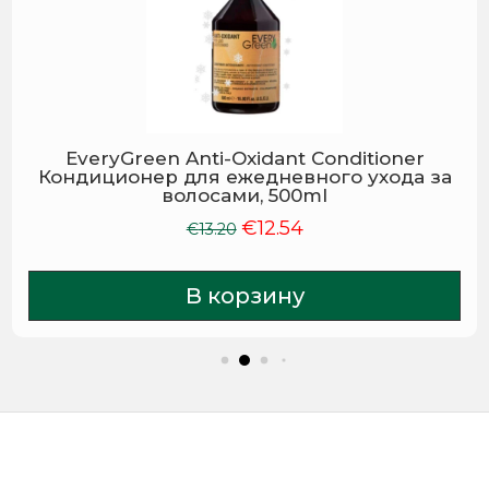
EveryGreen Anti-Oxidant Conditioner
Кондиционер для ежедневного ухода за
волосами, 500ml
€
12.54
Первоначальная
Текущая
€
13.20
цена
цена:
составляла
€12.54.
В корзину
€13.20.