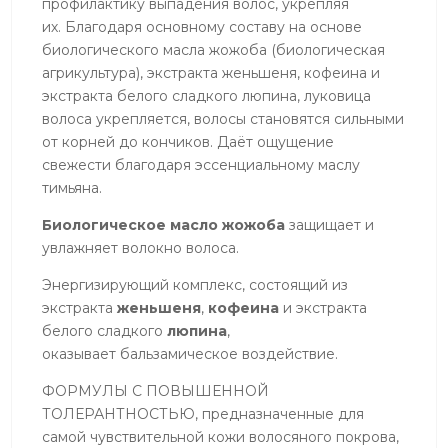
профилактику выпадения волос, укрепляя
их. Благодаря основному составу на основе
биологического масла жожобa (биологическая
агрикультура), экстракта женьшеня, кофеина и
экстракта белого сладкого люпина, луковица
волоса укрепляется, волосы становятся сильными
от корней до кончиков. Даёт ощущение
свежести благодаря эссенциальному маслу
тимьяна.
Биологическое масло жожобa
защищает и
увлажняет волокно волоса.
Энергизирующий комплекс, состоящий из
экстракта
женьшеня
,
кофеина
и экстракта
белого сладкого
люпина
,
оказывает бальзамическое воздействие.
ФОРМУЛЫ С ПОВЫШЕННОЙ
ТОЛЕРАНТНОСТЬЮ, предназначенные для
самой чувствительной кожи волосяного покрова,