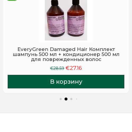
EveryGreen Damaged Hair Комплект
шампунь 500 мл + кондиционер 500 мл
для поврежденных волос
€
27.16
Первоначальная
Текущая
€
28.59
цена
цена:
В корзину
составляла
€27.16.
€28.59.