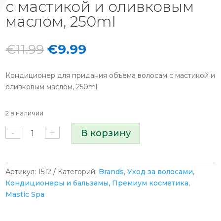
с мастикой и оливковым
маслом, 250ml
Первоначальная
Текущая
€
11.99
€
9.99
цена
цена:
составляла
€9.99.
Кондиционер для придания объёма волосам с мастикой и
€11.99.
оливковым маслом, 250ml
2 в наличии
Количество
-
+
В корзину
товара
MASTIC
REVITAL
CONDITIONER
Артикул:
1512
Категорий:
Brands
,
Уход за волосами
,
Кондиционер
Кондиционеры и бальзамы
,
Премиум косметика
,
для
Mastic Spa
придания
объёма