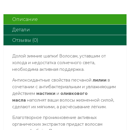
волосам
с
мастикой
Описание
и
Детали
оливковым
маслом,
Отзывы (0)
250ml
Долой зимние шапки! Волосам, уставшим от
холода и недостатка солнечного света,
необходима активная поддержка.
Антиоксидантные свойства песчаной
лилии
в
сочетании с антибактериальным и увлажняющим
действием
мастики
и
оливкового
масла
наполнят ваши волосы жизненной силой,
сделают их мягкими, а расчёсывание лёгким.
Благотворное проникновение активных
органических экстрактов придаст волосам