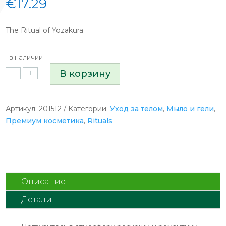
€
17.29
The Ritual of Yozakura
1 в наличии
-
+
Количество
В корзину
товара
Rituals
The
Артикул:
201512
Категории:
Уход за телом
,
Мыло и гели
,
Ritual
Премиум косметика
,
Rituals
of
Yozakura
–
A
Love
Описание
Affair
Детали
2-
Step
Routine