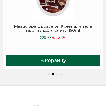
Mastic Spa Liposvelte, Крем для тела
против целлюлита, 150ml
€
22.94
Первоначальная
Текущая
€
26.99
цена
цена:
составляла
€22.94.
€26.99.
В корзину