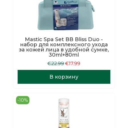
Mastic Spa Set BB Bliss Duo -
набор для комплексного ухода
за кожей лица в удобной сумке,
30ml+80ml
Первоначальная
Текущая
€
22.99
€
17.99
цена
цена:
составляла
€17.99.
В корзину
€22.99.
-10%