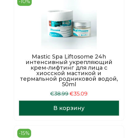
-10%
Mastic Spa Liftosome 24h
интенсивный укрепляющий
крем-лифтинг для лица с
хиосской мастикой и
термальной родниковой водой,
50ml
Первоначальная
Текущая
€
38.99
€
35.09
цена
цена:
составляла
€35.09.
В корзину
€38.99.
-15%