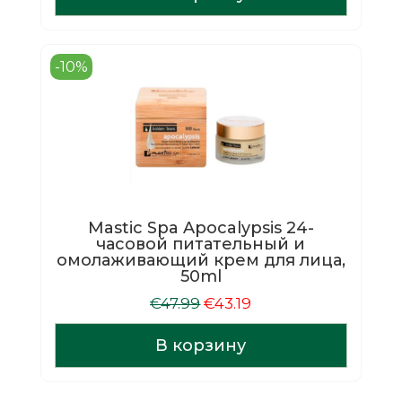
€20.99.
-10%
Mastic Spa Apocalypsis 24-
часовой питательный и
омолаживающий крем для лица,
50ml
Первоначальная
Текущая
€
47.99
€
43.19
цена
цена:
составляла
€43.19.
В корзину
€47.99.