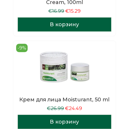
Cream, 100ml
Первоначальная
Текущая
€
16.99
€
15.29
цена
цена:
составляла
€15.29.
В корзину
€16.99.
-9%
Крем для лица Moisturant, 50 ml
Первоначальная
Текущая
€
26.99
€
24.49
цена
цена:
составляла
€24.49.
В корзину
€26.99.