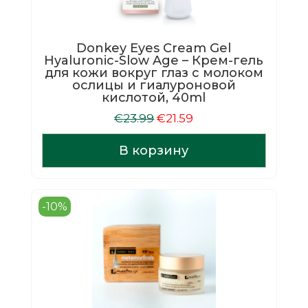
Donkey Eyes Cream Gel
Hyaluronic-Slow Age – Крем-гель
для кожи вокруг глаз с молоком
ослицы и гиалуроновой
кислотой, 40ml
Первоначальная
Текущая
€
23.99
€
21.59
цена
цена:
составляла
€21.59.
В корзину
€23.99.
-10%