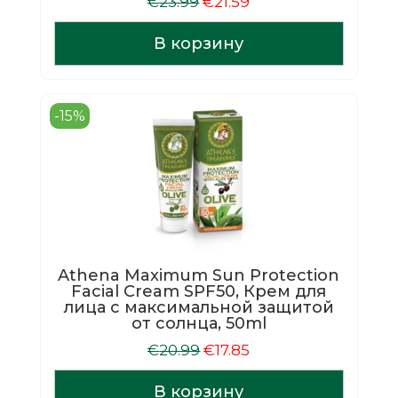
Первоначальная
Текущая
€
23.99
€
21.59
цена
цена:
составляла
€21.59.
В корзину
€23.99.
-15%
Athena Maximum Sun Protection
Facial Cream SPF50, Крем для
лица с максимальной защитой
от солнца, 50ml
Первоначальная
Текущая
€
20.99
€
17.85
цена
цена:
составляла
€17.85.
В корзину