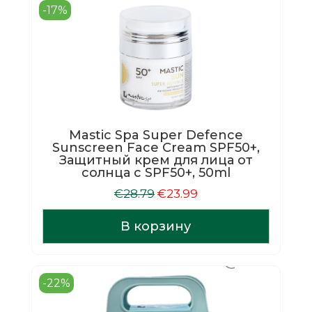
-17%
Mastic Spa Super Defence
Sunscreen Face Cream SPF50+,
Защитный крем для лица от
солнца с SPF50+, 50ml
Первоначальная
Текущая
€
28.79
€
23.99
цена
цена:
составляла
€23.99.
В корзину
€28.79.
-22%