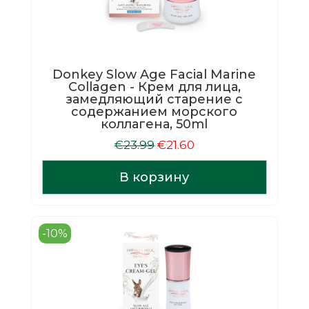
Donkey Slow Age Facial Marine
Collagen - Крем для лица,
замедляющий старение с
содержанием морского
коллагена, 50ml
Первоначальная
Текущая
€
23.99
€
21.60
цена
цена:
составляла
€21.60.
В корзину
€23.99.
-10%