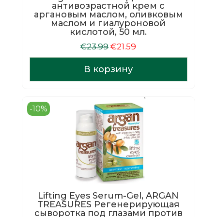
антивозрастной крем с
аргановым маслом, оливковым
маслом и гиалуроновой
кислотой, 50 мл.
Первоначальная
Текущая
€
23.99
€
21.59
цена
цена:
составляла
€21.59.
В корзину
€23.99.
-10%
Lifting Eyes Serum-Gel, ARGAN
TREASURES Регенерирующая
сыворотка под глазами против