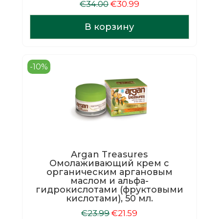
Первоначальная
Текущая
€
34.00
€
30.99
цена
цена:
составляла
€30.99.
В корзину
€34.00.
-10%
Argan Treasures
Омолаживающий крем с
органическим аргановым
маслом и альфа-
гидрокислотами (фруктовыми
кислотами), 50 мл.
Первоначальная
Текущая
€
23.99
€
21.59