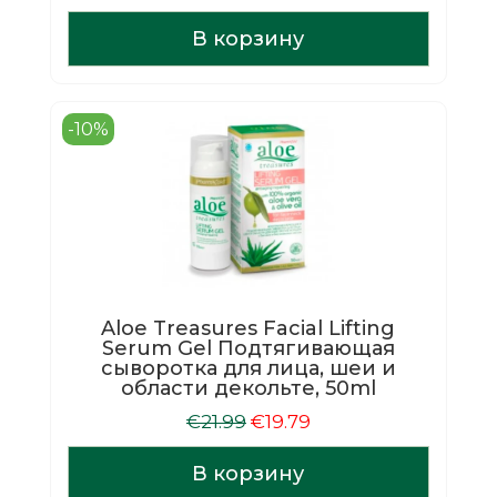
цена
цена:
составляла
€21.59.
В корзину
€23.99.
-10%
Aloe Treasures Facial Lifting
Serum Gel Подтягивающая
сыворотка для лица, шеи и
области декольте, 50ml
Первоначальная
Текущая
€
21.99
€
19.79
цена
цена:
составляла
€19.79.
В корзину