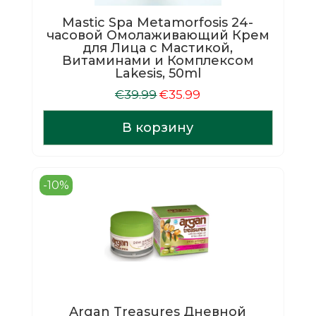
Mastic Spa Metamorfosis 24-
часовой Омолаживающий Крем
для Лица с Мастикой,
Витаминами и Комплексом
Lakesis, 50ml
Первоначальная
Текущая
€
39.99
€
35.99
цена
цена:
составляла
€35.99.
В корзину
€39.99.
-10%
Argan Treasures Дневной