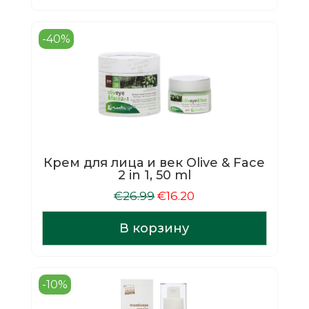
-40%
Крем для лица и век Olive & Face
2 in 1, 50 ml
Первоначальная
Текущая
€
26.99
€
16.20
цена
цена:
составляла
€16.20.
В корзину
€26.99.
-10%