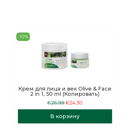
-10%
Крем для лица и век Olive & Face
2 in 1, 50 ml (Копировать)
Первоначальная
Текущая
€
26.99
€
24.30
цена
цена:
составляла
€24.30.
В корзину
€26.99.