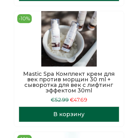
€21.99.
-10%
Mastic Spa Комплект крем для
век против морщин 30 ml +
cыворотка для век с лифтинг
эффектом 30ml
Первоначальная
Текущая
€
52.99
€
47.69
цена
цена:
составляла
€47.69.
В корзину
€52.99.