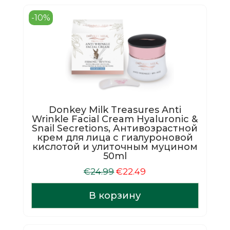
-10%
Donkey Milk Treasures Anti
Wrinkle Facial Cream Hyaluronic &
Snail Secretions, Антивозрастной
крем для лица с гиалуроновой
кислотой и улиточным муцином
50ml
Первоначальная
Текущая
€
24.99
€
22.49
цена
цена:
составляла
€22.49.
В корзину
€24.99.