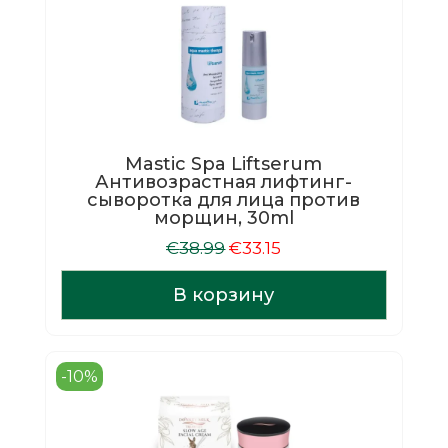
Mastic Spa Liftserum
Антивозрастная лифтинг-
сыворотка для лица против
морщин, 30ml
Первоначальная
Текущая
€
38.99
€
33.15
цена
цена:
составляла
€33.15.
В корзину
€38.99.
-10%