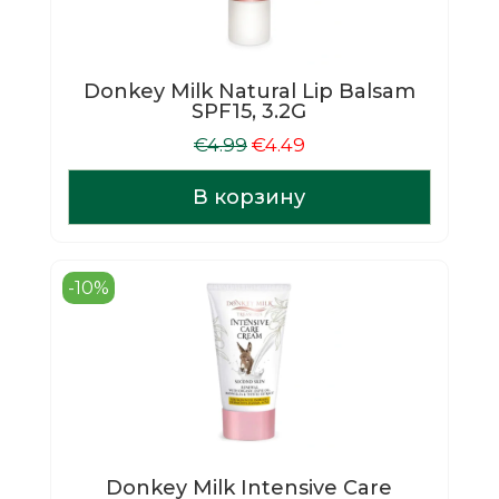
Donkey Milk Natural Lip Balsam
SPF15, 3.2G
Первоначальная
Текущая
€
4.99
€
4.49
цена
цена:
составляла
€4.49.
В корзину
€4.99.
-10%
Donkey Milk Intensive Care