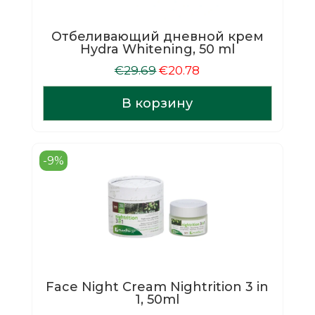
Отбеливающий дневной крем
Hydra Whitening, 50 ml
Первоначальная
Текущая
€
29.69
€
20.78
цена
цена:
составляла
€20.78.
В корзину
€29.69.
-9%
Face Night Cream Nightrition 3 in
1, 50ml