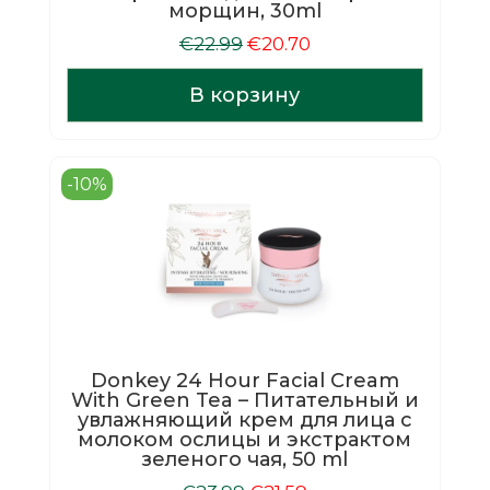
морщин, 30ml
Первоначальная
Текущая
€
22.99
€
20.70
цена
цена:
составляла
€20.70.
В корзину
€22.99.
-10%
Donkey 24 Hour Facial Cream
With Green Tea – Питательный и
увлажняющий крем для лица с
молоком ослицы и экстрактом
зеленого чая, 50 ml