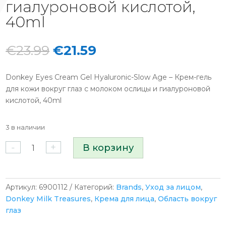
гиалуроновой кислотой,
40ml
Первоначальная
Текущая
€
23.99
€
21.59
цена
цена:
составляла
€21.59.
Donkey Eyes Cream Gel Hyaluronic-Slow Age – Крем-гель
€23.99.
для кожи вокруг глаз с молоком ослицы и гиалуроновой
кислотой, 40ml
3 в наличии
Количество
-
+
В корзину
товара
Donkey
Eyes
Cream
Артикул:
6900112
Категорий:
Brands
,
Уход за лицом
,
Gel
Donkey Milk Treasures
,
Крема для лица
,
Область вокруг
Hyaluronic-
глаз
Slow