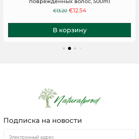
поврежденных волос, 500ml
€
12.54
Первоначальная
Текущая
€
13.20
цена
цена:
составляла
€12.54.
В корзину
€13.20.
Подписка на новости