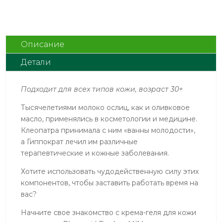
Age
–
Крем-
гель
Описание
для
Детали
кожи
вокруг
глаз
Подходит для всех типов кожи, возраст 30+
с
Тысячелетиями молоко ослиц, как и оливковое
молоком
масло, применялись в косметологии и медицине.
ослицы
Клеопатра принимала с ним «ванны молодости»,
и
а Гиппократ лечил им различные
гиалуроновой
терапевтические и кожные заболевания.
кислотой,
40ml
Хотите использовать чудодейственную силу этих
компонентов, чтобы заставить работать время на
вас?
Начните свое знакомство с крема-геля для кожи