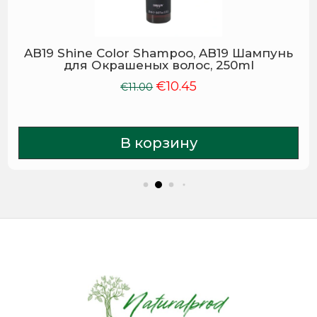
AB19 Shine Color Shampoo, AB19 Шампунь
для Окрашеных волос, 250ml
€
10.45
Первоначальная
Текущая
€
11.00
цена
цена:
составляла
€10.45.
€11.00.
В корзину