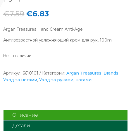
Первоначальная
Текущая
€
7.59
€
6.83
цена
цена:
составляла
€6.83.
Argan Treasures Hand Cream Anti-Age
€7.59.
Антивозрастной увлажняющий крем для рук, 100ml
Нет в наличии
Артикул:
6610101
Категории:
Argan Treasures
,
Brands
,
Уход за ногами
,
Уход за руками, ногами
Описание
Детали