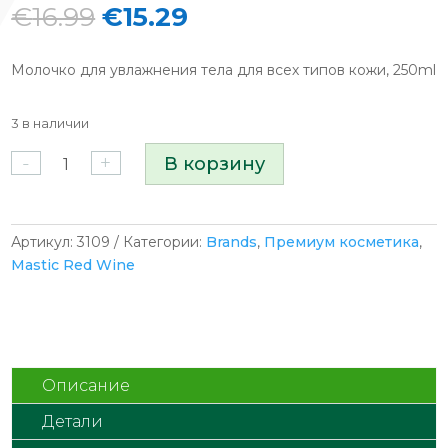
Первоначальная
Текущая
€
16.99
€
15.29
цена
цена:
составляла
€15.29.
Молочко для увлажнения тела для всех типов кожи, 250ml
€16.99.
3 в наличии
Количество
-
+
В корзину
товара
Mastic
Body
Wine
Артикул:
3109
Категории:
Brands
,
Премиум косметика
,
Milk
Mastic Red Wine
успокаивающее
и
увлажняющее
молочко
для
Описание
тела
Детали