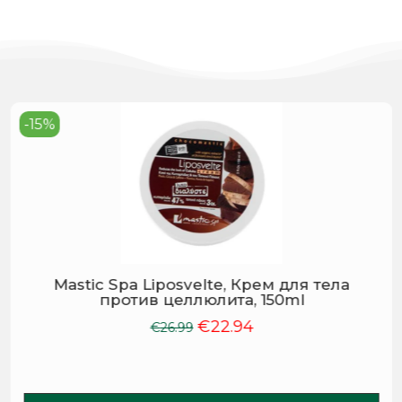
-15%
Mastic Spa Liposvelte, Крем для тела
против целлюлита, 150ml
€
22.94
Первоначальная
Текущая
€
26.99
цена
цена:
составляла
€22.94.
€26.99.