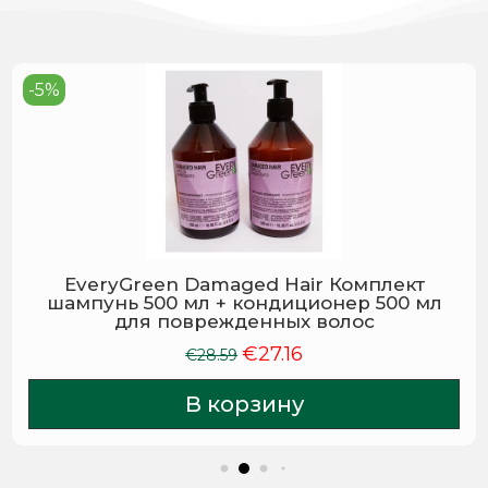
-5%
EveryGreen Damaged Hair Комплект
шампунь 500 мл + кондиционер 500 мл
для поврежденных волос
€
27.16
Первоначальная
Текущая
€
28.59
цена
цена:
В корзину
составляла
€27.16.
€28.59.