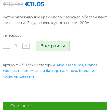
Первоначальная
Текущая
€
12.99
€
11.05
цена
цена:
составляла
€11.05.
Густое увлажняющее крем-масло с авокадо обеспечивает
€12.99.
комплексный 3-х уровневый уход за телом, 200ml
2 в наличии
Количество
-
+
В корзину
товара
Aloe
Treasures
Body
Артикул:
6710223
Категорий:
Aloe Treasures
,
Brands
,
Butter
Уход за телом
,
Масла и баттеры для тела
,
Крема и
Avocado
лосьоны для тела
увлажняющее
крем-
масло
для
тела
Описание
с