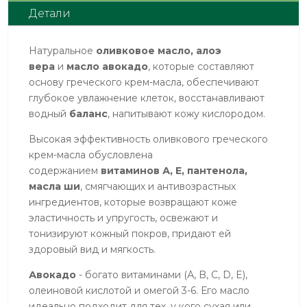
Детали
маслом
авокадо,
200ml
Натуральное
оливковое масло, алоэ
вера
и
масло авокадо
, которые составляют
основу греческого крем-масла, обеспечивают
глубокое увлажнение клеток, восстанавливают
водный
баланс
, напитывают кожу кислородом.
Высокая эффективность оливкового греческого
крем-масла обусловлена
содержанием
витаминов А, Е, пантенола,
масла ши
, смягчающих и антивозрастных
ингредиентов, которые возвращают коже
эластичность и упругость, освежают и
тонизируют кожный покров, придают ей
здоровый вид и мягкость.
Авокадо
- богато витаминами (А, B, C, D, E),
олеиновой кислотой и омегой 3-6. Его масло
идеально подходит для тех, у кого сухая или