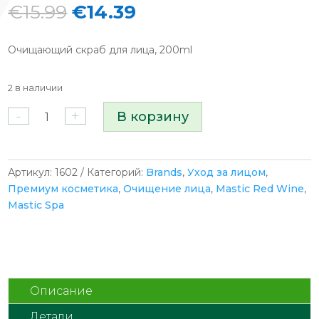
Первоначальная
Текущая
€
15.99
€
14.39
цена
цена:
составляла
€14.39.
Очищающий скраб для лица, 200ml
€15.99.
2 в наличии
Количество
-
+
В корзину
товара
Mastic
Spa
Facial
Артикул:
1602
Категорий:
Brands
,
Уход за лицом
,
Wash
Премиум косметика
,
Очищение лица
,
Mastic Red Wine
,
Scrub
Mastic Spa
Очищающий
скраб
для
лица
с
Описание
мастикой
Детали
и