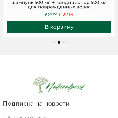
шампунь 500 мл + кондиционер 500 мл
для поврежденных волос
€
27.16
Первоначальная
Текущая
€
28.59
цена
цена:
В корзину
составляла
€27.16.
€28.59.
Подписка на новости